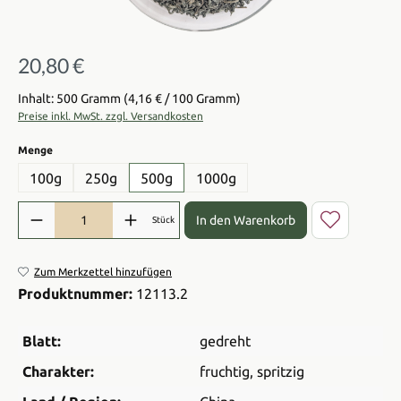
20,80 €
Regulärer Preis:
Inhalt: 500 Gramm
(4,16 € / 100 Gramm)
Preise inkl. MwSt. zzgl. Versandkosten
auswählen
Menge
100g
250g
500g
1000g
Produkt Anzahl: Gib den gewünschten Wert ein oder benutze die Sch
In den Warenkorb
Stück
Zum Merkzettel hinzufügen
Produktnummer:
12113.2
Blatt:
gedreht
Charakter:
fruchtig
, spritzig