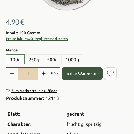
4,90 €
Regulärer Preis:
Inhalt: 100 Gramm
Preise inkl. MwSt. zzgl. Versandkosten
auswählen
Menge
100g
250g
500g
1000g
Produkt Anzahl: Gib den gewünschten Wert ein oder benutze die Sch
In den Warenkorb
Stück
Zum Merkzettel hinzufügen
Produktnummer:
12113
Blatt:
gedreht
Charakter:
fruchtig
, spritzig