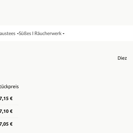
Haustees
Süßes I Räucherwerk
Diez
tückpreis
7,15 €
7,10 €
7,05 €