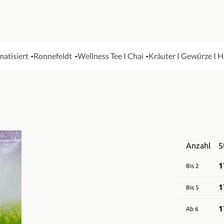
matisiert
Ronnefeldt
Wellness Tee I Chai
Kräuter I Gewürze I 
Anzahl
S
1
Bis
2
1
Bis
5
1
Ab
6