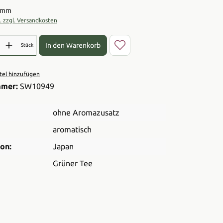
ramm
t. zzgl. Versandkosten
l: Gib den gewünschten Wert ein oder benutze die Schaltflächen 
In den Warenkorb
Stück
el hinzufügen
mmer:
SW10949
ohne Aromazusatz
aromatisch
on:
Japan
Grüner Tee