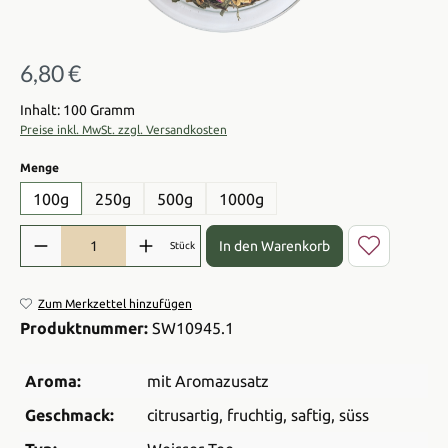
6,80 €
Regulärer Preis:
Inhalt: 100 Gramm
Preise inkl. MwSt. zzgl. Versandkosten
auswählen
Menge
100g
250g
500g
1000g
Produkt Anzahl: Gib den gewünschten Wert ein oder benutze die Sch
In den Warenkorb
Stück
Zum Merkzettel hinzufügen
Produktnummer:
SW10945.1
Aroma:
mit Aromazusatz
Geschmack:
citrusartig
, fruchtig
, saftig
, süss