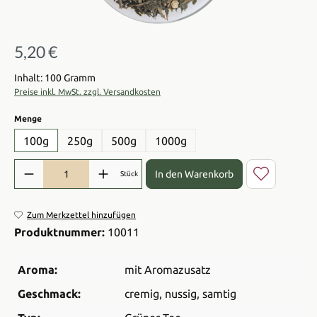
5,20 €
Regulärer Preis:
Inhalt: 100 Gramm
Preise inkl. MwSt. zzgl. Versandkosten
auswählen
Menge
100g
250g
500g
1000g
Produkt Anzahl: Gib den gewünschten Wert ein oder benutze die Sch
In den Warenkorb
Stück
Zum Merkzettel hinzufügen
Produktnummer:
10011
Aroma:
mit Aromazusatz
Geschmack:
cremig
, nussig
, samtig