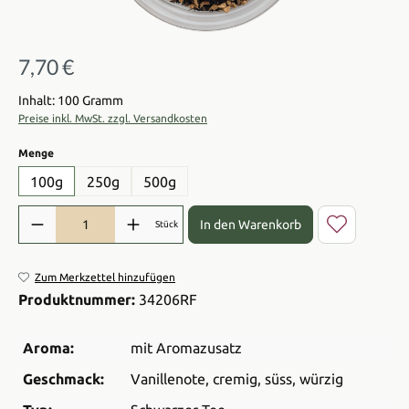
7,70 €
Regulärer Preis:
Inhalt: 100 Gramm
Preise inkl. MwSt. zzgl. Versandkosten
auswählen
Menge
100g
250g
500g
Produkt Anzahl: Gib den gewünschten Wert ein oder benutze die Sch
In den Warenkorb
Stück
Zum Merkzettel hinzufügen
Produktnummer:
34206RF
Aroma:
mit Aromazusatz
Geschmack:
Vanillenote
, cremig
, süss
, würzig