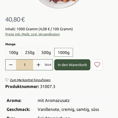
40,80 €
Regulärer Preis:
Inhalt: 1000 Gramm
(4,08 € / 100 Gramm)
Preise inkl. MwSt. zzgl. Versandkosten
auswählen
Menge
100g
250g
500g
1000g
Produkt Anzahl: Gib den gewünschten Wert ein oder benutze die Sch
In den Warenkorb
Stück
Zum Merkzettel hinzufügen
Produktnummer:
31007.3
Aroma:
mit Aromazusatz
Geschmack:
Vanillenote
, cremig
, samtig
, süss