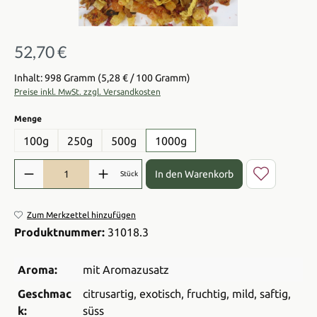
52,70 €
Regulärer Preis:
Inhalt: 998 Gramm
(5,28 € / 100 Gramm)
Preise inkl. MwSt. zzgl. Versandkosten
auswählen
Menge
100g
250g
500g
1000g
Produkt Anzahl: Gib den gewünschten Wert ein oder benutze die Sch
In den Warenkorb
Stück
Zum Merkzettel hinzufügen
Produktnummer:
31018.3
Aroma:
mit Aromazusatz
Geschmac
citrusartig
, exotisch
, fruchtig
, mild
, saftig
,
k:
süss