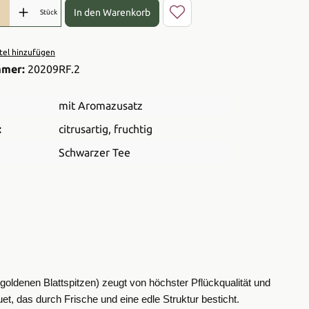
l: Gib den gewünschten Wert ein oder benutze die Schaltflächen 
In den Warenkorb
Stück
el hinzufügen
mmer:
20209RF.2
mit Aromazusatz
:
citrusartig
, fruchtig
Schwarzer Tee
(goldenen Blattspitzen) zeugt von höchster Pflückqualität und
t, das durch Frische und eine edle Struktur besticht.