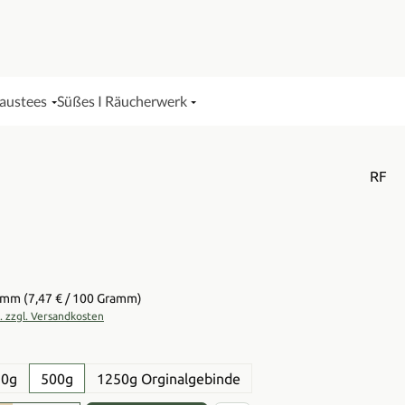
Haustees
Süßes I Räucherwerk
RF
is:
ramm
(7,47 € / 100 Gramm)
t. zzgl. Versandkosten
en
50g
500g
1250g Orginalgebinde