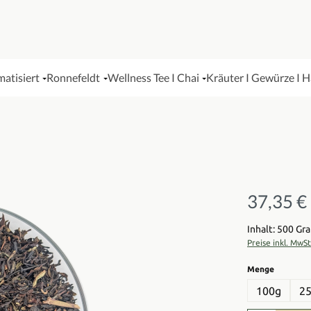
matisiert
Ronnefeldt
Wellness Tee I Chai
Kräuter I Gewürze I 
37,35 €
Regulärer Pre
Inhalt: 500 G
Preise inkl. MwS
auswähl
Menge
100g
2