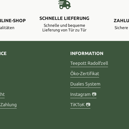
SCHNELLE LIEFERUNG
NLINE-SHOP
ZAHLU
Schnelle und bequeme
alitäten
Sicher
Lieferung von Tür zu Tür
ICE
INFORMATION
Teepott Radolfzell
Öko-Zertifikat
Duales System
cht
Instagram 📷
 Zahlung
TiKToK 📷