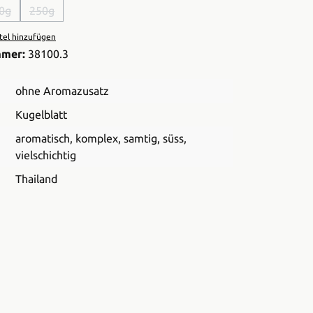
0g
250g
n ist zurzeit nicht verfügbar.)
(Diese Option ist zurzeit nicht verfügbar.)
(Diese Option ist zurzeit nicht verfügbar.)
el hinzufügen
mmer:
38100.3
ohne Aromazusatz
Kugelblatt
aromatisch
, komplex
, samtig
, süss
,
vielschichtig
Thailand