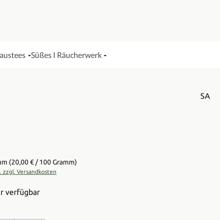
Haustees
Süßes I Räucherwerk
SA
is:
amm
(20,00 € / 100 Gramm)
t. zzgl. Versandkosten
r verfügbar
en