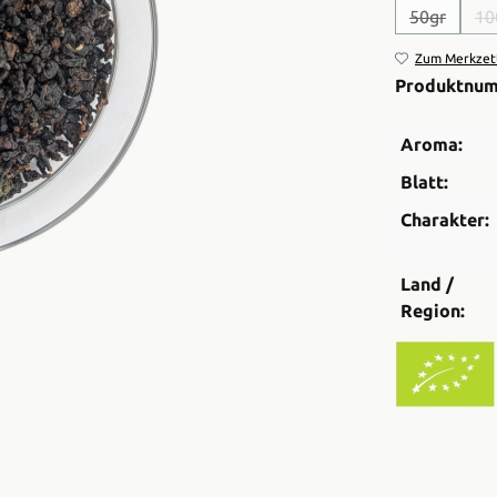
50gr
10
(Diese Optio
Zum Merkzett
Produktnu
Aroma:
Blatt:
Charakter:
Land /
Region: