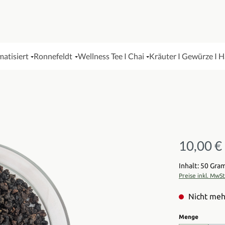
matisiert
Ronnefeldt
Wellness Tee I Chai
Kräuter I Gewürze I 
10,00 €
Regulärer Pre
Inhalt: 50 Gr
Preise inkl. MwS
Nicht meh
auswähl
Menge