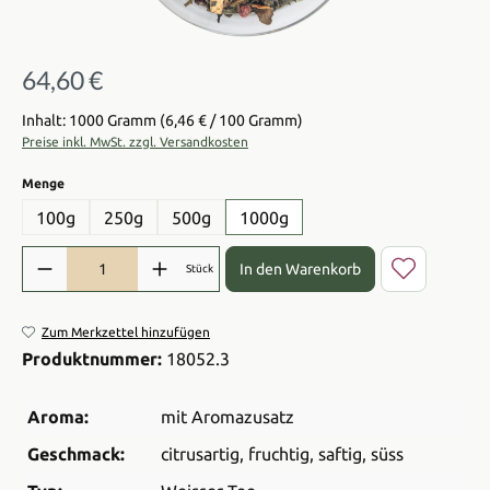
64,60 €
Regulärer Preis:
Inhalt: 1000 Gramm
(6,46 € / 100 Gramm)
Preise inkl. MwSt. zzgl. Versandkosten
auswählen
Menge
100g
250g
500g
1000g
Produkt Anzahl: Gib den gewünschten Wert ein oder benutze die Sch
In den Warenkorb
Stück
Zum Merkzettel hinzufügen
Produktnummer:
18052.3
Aroma:
mit Aromazusatz
Geschmack:
citrusartig
, fruchtig
, saftig
, süss