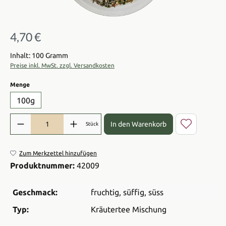
4,70 €
Regulärer Preis:
Inhalt: 100 Gramm
Preise inkl. MwSt. zzgl. Versandkosten
auswählen
Menge
100g
Produkt Anzahl: Gib den gewünschten Wert ein oder benutze die Sch
In den Warenkorb
Stück
Zum Merkzettel hinzufügen
Produktnummer:
42009
Geschmack:
fruchtig
, süffig
, süss
Typ:
Kräutertee Mischung