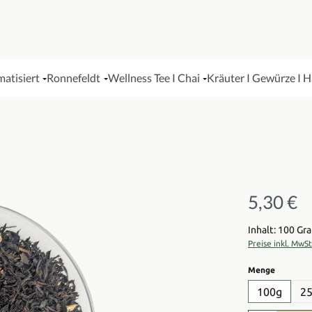
matisiert
Ronnefeldt
Wellness Tee I Chai
Kräuter I Gewürze I 
5,30 €
Regulärer Pre
Inhalt: 100 G
Preise inkl. MwS
auswähl
Menge
100g
2