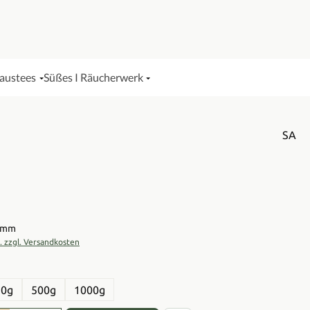
Haustees
Süßes I Räucherwerk
SA
is:
ramm
t. zzgl. Versandkosten
en
50g
500g
1000g