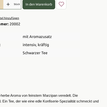
l: Gib den gewünschten Wert ein oder benutze die Schaltflächen 
In den Warenkorb
Stück
el hinzufügen
mmer:
20002
mit Aromazusatz
:
intensiv
, kräftig
Schwarzer Tee
-herbe Aroma von feinstem Marzipan veredelt. Die
 Ein Tee, der wie eine edle Konfiserie-Spezialität schmeckt und