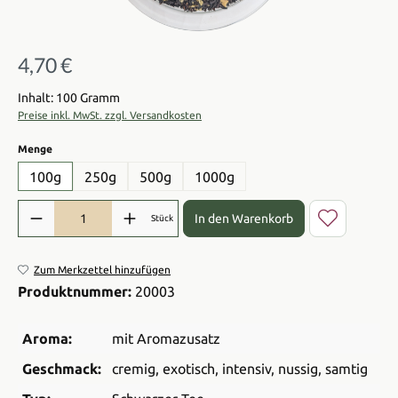
4,70 €
Regulärer Preis:
Inhalt: 100 Gramm
Preise inkl. MwSt. zzgl. Versandkosten
auswählen
Menge
100g
250g
500g
1000g
Produkt Anzahl: Gib den gewünschten Wert ein oder benutze die Sch
In den Warenkorb
Stück
Zum Merkzettel hinzufügen
Produktnummer:
20003
Aroma:
mit Aromazusatz
Geschmack:
cremig
, exotisch
, intensiv
, nussig
, samtig