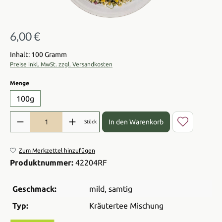
6,00 €
Regulärer Preis:
Inhalt: 100 Gramm
Preise inkl. MwSt. zzgl. Versandkosten
auswählen
Menge
100g
Produkt Anzahl: Gib den gewünschten Wert ein oder benutze die Sch
In den Warenkorb
Stück
Zum Merkzettel hinzufügen
Produktnummer:
42204RF
Geschmack:
mild
, samtig
Typ:
Kräutertee Mischung