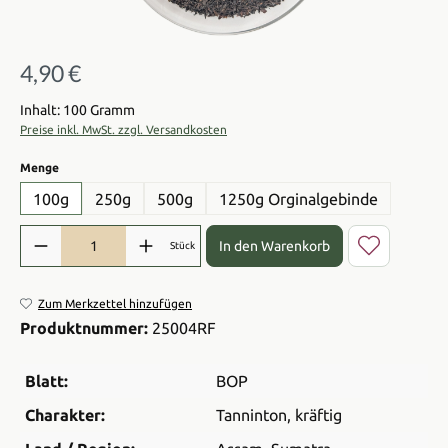
4,90 €
Regulärer Preis:
Inhalt: 100 Gramm
Preise inkl. MwSt. zzgl. Versandkosten
auswählen
Menge
100g
250g
500g
1250g Orginalgebinde
Produkt Anzahl: Gib den gewünschten Wert ein oder benutze die Sch
In den Warenkorb
Stück
Zum Merkzettel hinzufügen
Produktnummer:
25004RF
Blatt:
BOP
Charakter:
Tanninton
, kräftig