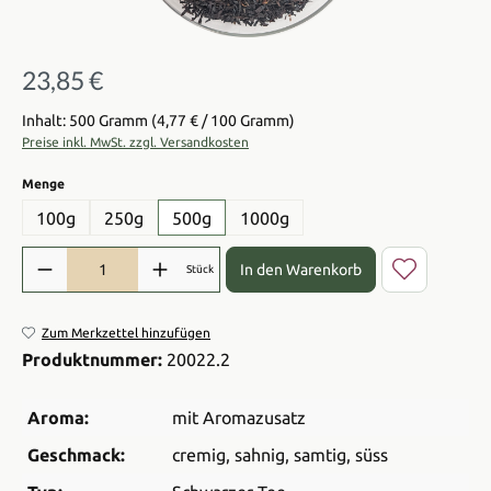
23,85 €
Regulärer Preis:
Inhalt: 500 Gramm
(4,77 € / 100 Gramm)
Preise inkl. MwSt. zzgl. Versandkosten
auswählen
Menge
100g
250g
500g
1000g
Produkt Anzahl: Gib den gewünschten Wert ein oder benutze die Sch
In den Warenkorb
Stück
Zum Merkzettel hinzufügen
Produktnummer:
20022.2
Aroma:
mit Aromazusatz
Geschmack:
cremig
, sahnig
, samtig
, süss