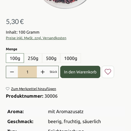
5,30 €
Regulärer Preis:
Inhalt: 100 Gramm
Preise inkl. MwSt. zzgl. Versandkosten
auswählen
Menge
100g
250g
500g
1000g
Produkt Anzahl: Gib den gewünschten Wert ein oder benutze die Sch
In den Warenkorb
Stück
Zum Merkzettel hinzufügen
Produktnummer:
30006
Aroma:
mit Aromazusatz
Geschmack:
beerig
, fruchtig
, säuerlich