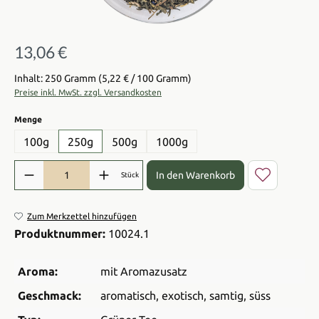
13,06 €
Regulärer Preis:
Inhalt: 250 Gramm
(5,22 € / 100 Gramm)
Preise inkl. MwSt. zzgl. Versandkosten
auswählen
Menge
100g
250g
500g
1000g
Produkt Anzahl: Gib den gewünschten Wert ein oder benutze die Sch
In den Warenkorb
Stück
Zum Merkzettel hinzufügen
Produktnummer:
10024.1
Aroma:
mit Aromazusatz
Geschmack:
aromatisch
, exotisch
, samtig
, süss