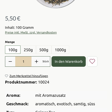
5,50 €
Regulärer Preis:
Inhalt: 100 Gramm
Preise inkl. MwSt. zzgl. Versandkosten
auswählen
Menge
100g
250g
500g
1000g
Produkt Anzahl: Gib den gewünschten Wert ein oder benutze die Sch
In den Warenkorb
Stück
Zum Merkzettel hinzufügen
Produktnummer:
10024
Aroma:
mit Aromazusatz
Geschmack:
aromatisch
, exotisch
, samtig
, süss