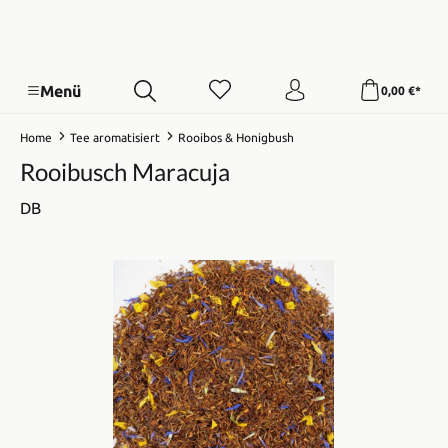
Menü
0,00 €*
Home
Tee aromatisiert
Rooibos & Honigbush
Rooibusch Maracuja
DB
Bildergalerie überspringen