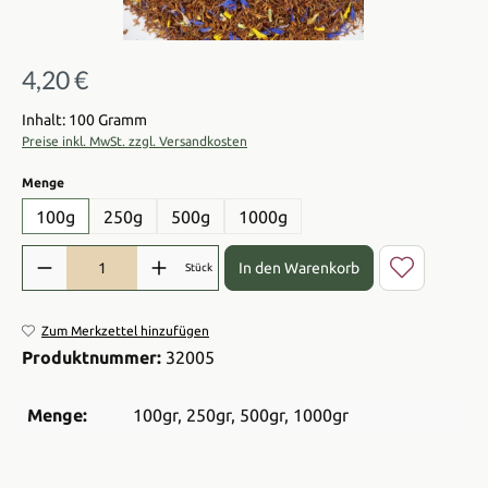
4,20 €
Regulärer Preis:
Inhalt: 100 Gramm
Preise inkl. MwSt. zzgl. Versandkosten
auswählen
Menge
100g
250g
500g
1000g
Produkt Anzahl: Gib den gewünschten Wert ein oder benutze die Sch
In den Warenkorb
Stück
Zum Merkzettel hinzufügen
Produktnummer:
32005
Menge:
100gr
, 250gr
, 500gr
, 1000gr