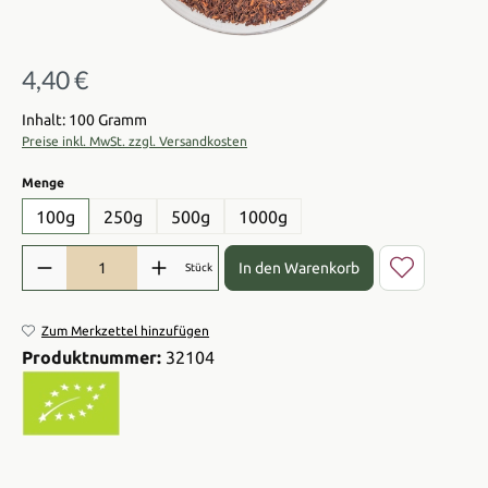
4,40 €
Regulärer Preis:
Inhalt: 100 Gramm
Preise inkl. MwSt. zzgl. Versandkosten
auswählen
Menge
100g
250g
500g
1000g
Produkt Anzahl: Gib den gewünschten Wert ein oder benutze die Sch
In den Warenkorb
Stück
Zum Merkzettel hinzufügen
Produktnummer:
32104