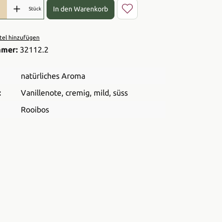
l: Gib den gewünschten Wert ein oder benutze die Schaltflächen 
In den Warenkorb
Stück
el hinzufügen
mmer:
32112.2
natürliches Aroma
:
Vanillenote
, cremig
, mild
, süss
Rooibos