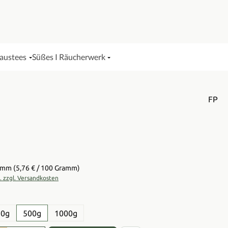
Haustees
Süßes I Räucherwerk
FP
is:
ramm
(5,76 € / 100 Gramm)
t. zzgl. Versandkosten
en
50g
500g
1000g