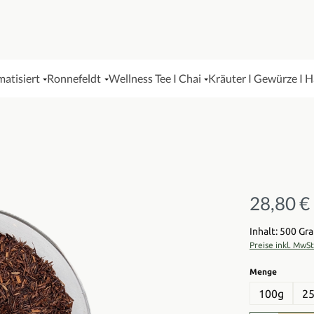
matisiert
Ronnefeldt
Wellness Tee I Chai
Kräuter I Gewürze I 
28,80 €
Regulärer Pre
Inhalt: 500 G
Preise inkl. MwS
auswähl
Menge
100g
2