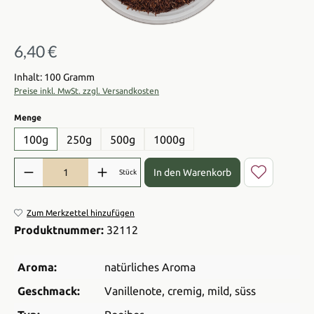
6,40 €
Regulärer Preis:
Inhalt: 100 Gramm
Preise inkl. MwSt. zzgl. Versandkosten
auswählen
Menge
100g
250g
500g
1000g
Produkt Anzahl: Gib den gewünschten Wert ein oder benutze die Sch
In den Warenkorb
Stück
Zum Merkzettel hinzufügen
Produktnummer:
32112
Aroma:
natürliches Aroma
Geschmack:
Vanillenote
, cremig
, mild
, süss