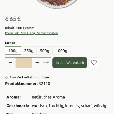
6,65 €
Regulärer Preis:
Inhalt: 100 Gramm
Preise inkl. MwSt. zzgl. Versandkosten
auswählen
Menge
100g
250g
500g
1000g
Produkt Anzahl: Gib den gewünschten Wert ein oder benutze die Sch
In den Warenkorb
Stück
Zum Merkzettel hinzufügen
Produktnummer:
32110
Aroma:
natürliches Aroma
Geschmack:
exotisch
, fruchtig
, intensiv
, scharf
, würzig