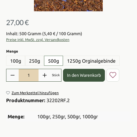
27,00 €
Regulärer Preis:
Inhalt: 500 Gramm
(5,40 € / 100 Gramm)
Preise inkl. MwSt. zzgl. Versandkosten
auswählen
Menge
100g
250g
500g
1250g Orginalgebinde
Produkt Anzahl: Gib den gewünschten Wert ein oder benutze die Sch
In den Warenkorb
Stück
Zum Merkzettel hinzufügen
Produktnummer:
32202RF.2
Menge:
100gr
, 250gr
, 500gr
, 1000gr