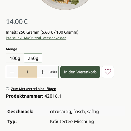
14,00 €
Regulärer Preis:
Inhalt: 250 Gramm
(5,60 € / 100 Gramm)
Preise inkl. MwSt. zzgl. Versandkosten
auswählen
Menge
100g
250g
Produkt Anzahl: Gib den gewünschten Wert ein oder benutze die Sch
In den Warenkorb
Stück
Zum Merkzettel hinzufügen
Produktnummer:
42016.1
Geschmack:
citrusartig
, frisch
, saftig
Typ:
Kräutertee Mischung