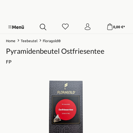
Menü
0,00 €*
Home
Teebeutel
Floragold®
Pyramidenbeutel Ostfriesentee
FP
Bildergalerie überspringen