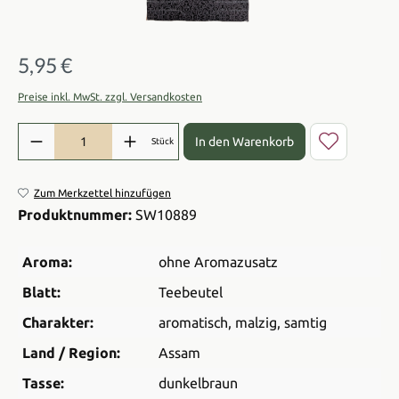
5,95 €
Regulärer Preis:
Preise inkl. MwSt. zzgl. Versandkosten
Produkt Anzahl: Gib den gewünschten Wert ein oder benutze die Sch
In den Warenkorb
Stück
Zum Merkzettel hinzufügen
Produktnummer:
SW10889
Aroma:
ohne Aromazusatz
Blatt:
Teebeutel
Charakter:
aromatisch
, malzig
, samtig
Land / Region:
Assam
Tasse:
dunkelbraun