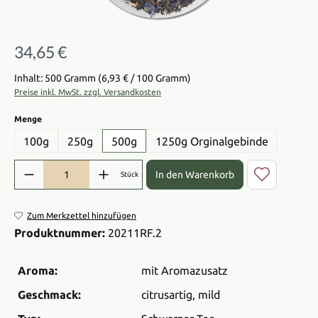
34,65 €
Regulärer Preis:
Inhalt: 500 Gramm
(6,93 € / 100 Gramm)
Preise inkl. MwSt. zzgl. Versandkosten
auswählen
Menge
100g
250g
500g
1250g Orginalgebinde
Produkt Anzahl: Gib den gewünschten Wert ein oder benutze die Sch
In den Warenkorb
Stück
Zum Merkzettel hinzufügen
Produktnummer:
20211RF.2
Aroma:
mit Aromazusatz
Geschmack:
citrusartig
, mild