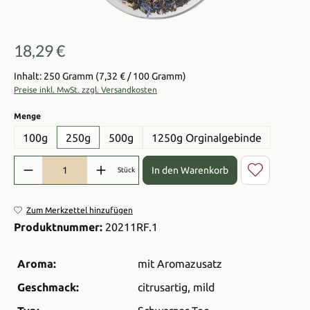
18,29 €
Regulärer Preis:
Inhalt: 250 Gramm
(7,32 € / 100 Gramm)
Preise inkl. MwSt. zzgl. Versandkosten
auswählen
Menge
100g
250g
500g
1250g Orginalgebinde
Produkt Anzahl: Gib den gewünschten Wert ein oder benutze die Sch
In den Warenkorb
Stück
Zum Merkzettel hinzufügen
Produktnummer:
20211RF.1
Aroma:
mit Aromazusatz
Geschmack:
citrusartig
, mild