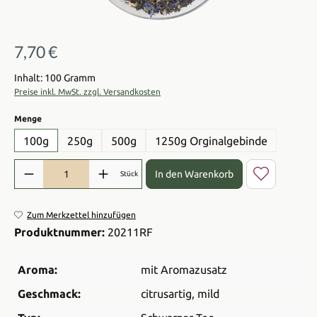
7,70 €
Regulärer Preis:
Inhalt: 100 Gramm
Preise inkl. MwSt. zzgl. Versandkosten
auswählen
Menge
100g
250g
500g
1250g Orginalgebinde
Produkt Anzahl: Gib den gewünschten Wert ein oder benutze die Sch
In den Warenkorb
Stück
Zum Merkzettel hinzufügen
Produktnummer:
20211RF
Aroma:
mit Aromazusatz
Geschmack:
citrusartig
, mild