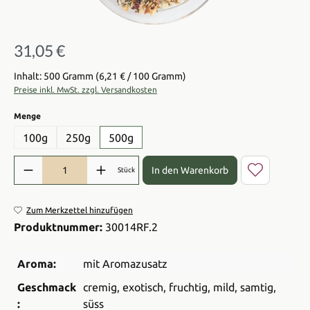
31,05 €
Regulärer Preis:
Inhalt: 500 Gramm
(6,21 € / 100 Gramm)
Preise inkl. MwSt. zzgl. Versandkosten
auswählen
Menge
100g
250g
500g
Produkt Anzahl: Gib den gewünschten Wert ein oder benutze die Sch
In den Warenkorb
Stück
Zum Merkzettel hinzufügen
Produktnummer:
30014RF.2
Aroma:
mit Aromazusatz
Geschmack
cremig
, exotisch
, fruchtig
, mild
, samtig
,
:
süss