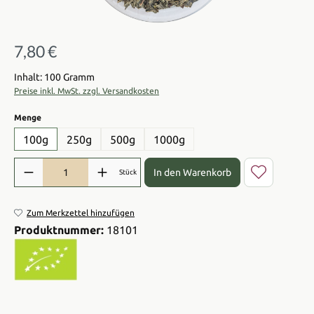
7,80 €
Regulärer Preis:
Inhalt: 100 Gramm
Preise inkl. MwSt. zzgl. Versandkosten
auswählen
Menge
100g
250g
500g
1000g
Produkt Anzahl: Gib den gewünschten Wert ein oder benutze die Sch
In den Warenkorb
Stück
Zum Merkzettel hinzufügen
Produktnummer:
18101