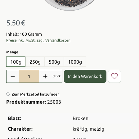
5,50 €
Regulärer Preis:
Inhalt: 100 Gramm
Preise inkl. MwSt. zzgl. Versandkosten
auswählen
Menge
100g
250g
500g
1000g
Produkt Anzahl: Gib den gewünschten Wert ein oder benutze die Sch
In den Warenkorb
Stück
Zum Merkzettel hinzufügen
Produktnummer:
25003
Blatt:
Broken
Charakter:
kräftig
, malzig