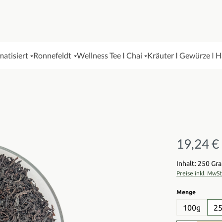
matisiert
Ronnefeldt
Wellness Tee I Chai
Kräuter I Gewürze I 
19,24 €
Regulärer Pre
Inhalt: 250 G
Preise inkl. MwS
auswähl
Menge
100g
2