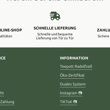
SCHNELLE LIEFERUNG
NLINE-SHOP
ZAHLU
Schnelle und bequeme
alitäten
Sicher
Lieferung von Tür zu Tür
ICE
INFORMATION
Teepott Radolfzell
Öko-Zertifikat
Duales System
cht
Instagram 📷
 Zahlung
TiKToK 📷