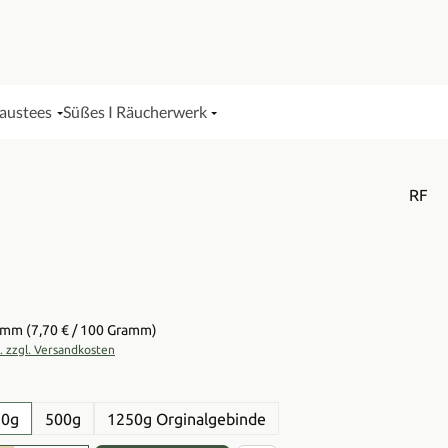
Haustees
Süßes I Räucherwerk
RF
is:
ramm
(7,70 € / 100 Gramm)
t. zzgl. Versandkosten
en
50g
500g
1250g Orginalgebinde