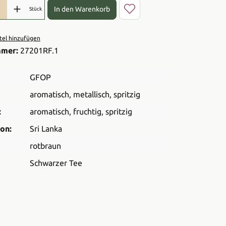
l: Gib den gewünschten Wert ein oder benutze die Schaltflächen 
In den Warenkorb
Stück
el hinzufügen
mmer:
27201RF.1
GFOP
aromatisch
, metallisch
, spritzig
:
aromatisch
, fruchtig
, spritzig
on:
Sri Lanka
rotbraun
Schwarzer Tee