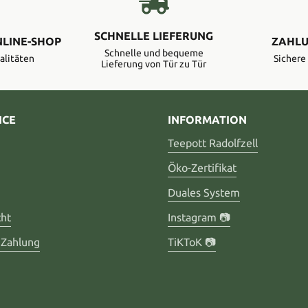
SCHNELLE LIEFERUNG
NLINE-SHOP
ZAHLU
Schnelle und bequeme
alitäten
Sicher
Lieferung von Tür zu Tür
ICE
INFORMATION
Teepott Radolfzell
Öko-Zertifikat
Duales System
cht
Instagram 📷
 Zahlung
TiKToK 📷