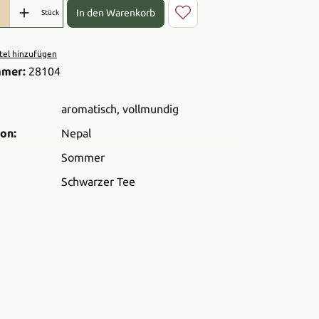
l: Gib den gewünschten Wert ein oder benutze die Schaltflächen 
In den Warenkorb
Stück
el hinzufügen
mmer:
28104
aromatisch
, vollmundig
on:
Nepal
Sommer
Schwarzer Tee