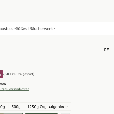
Haustees
Süßes I Räucherwerk
RF
%
Regulärer Preis:
7,50 €
(1.33% gespart)
s:
ramm
t. zzgl. Versandkosten
en
50g
500g
1250g Orginalgebinde