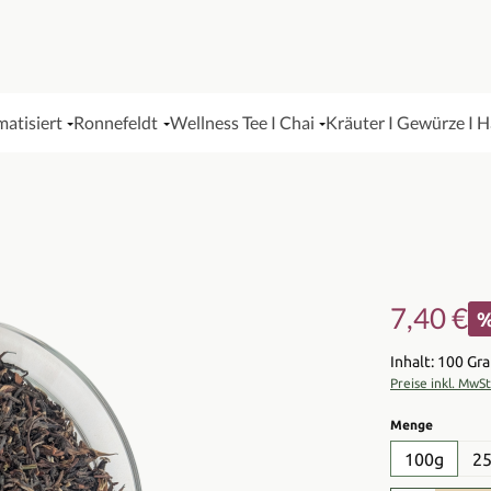
matisiert
Ronnefeldt
Wellness Tee I Chai
Kräuter I Gewürze I 
7,40 €
Verkaufsprei
Inhalt: 100 G
Preise inkl. MwS
auswähl
Menge
100g
2