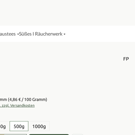
Haustees
Süßes I Räucherwerk
FP
is:
ramm
(4,86 € / 100 Gramm)
t. zzgl. Versandkosten
en
50g
500g
1000g