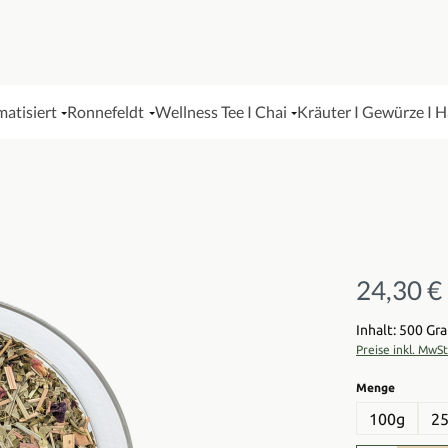
matisiert
Ronnefeldt
Wellness Tee I Chai
Kräuter I Gewürze I 
24,30 €
Regulärer Pre
Inhalt: 500 G
Preise inkl. MwS
auswähl
Menge
100g
2