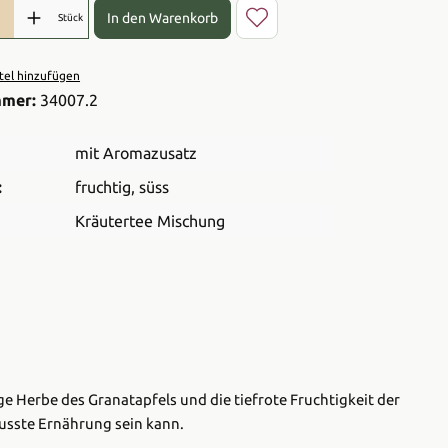
l: Gib den gewünschten Wert ein oder benutze die Schaltflächen 
In den Warenkorb
Stück
el hinzufügen
mmer:
34007.2
mit Aromazusatz
:
fruchtig
, süss
Kräutertee Mischung
ge Herbe des Granatapfels und die tiefrote Fruchtigkeit der
wusste Ernährung sein kann.