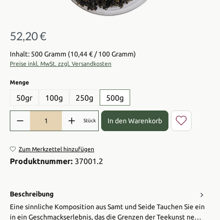
52,20 €
Regulärer Preis:
Inhalt: 500 Gramm
(10,44 € / 100 Gramm)
Preise inkl. MwSt. zzgl. Versandkosten
auswählen
Menge
50gr
100g
250g
500g
Produkt Anzahl: Gib den gewünschten Wert ein oder benutze die Sch
In den Warenkorb
Stück
Zum Merkzettel hinzufügen
Produktnummer:
37001.2
Beschreibung
Eine sinnliche Komposition aus Samt und Seide Tauchen Sie ein
in ein Geschmackserlebnis, das die Grenzen der Teekunst ne…