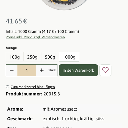
41,65 €
Regulärer Preis:
Inhalt: 1000 Gramm
(4,17 € / 100 Gramm)
Preise inkl. MwSt. zzgl. Versandkosten
auswählen
Menge
100g
250g
500g
1000g
Produkt Anzahl: Gib den gewünschten Wert ein oder benutze die Sch
In den Warenkorb
Stück
Zum Merkzettel hinzufügen
Produktnummer:
20015.3
Aroma:
mit Aromazusatz
Geschmack:
exotisch
, fruchtig
, kräftig
, süss