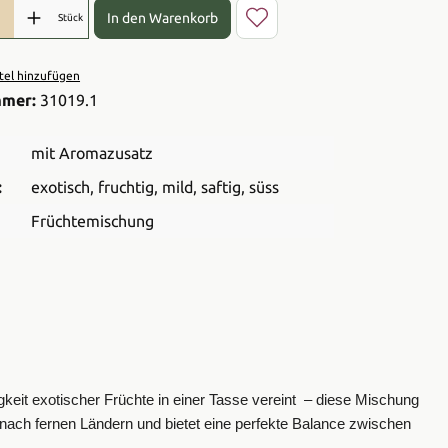
l: Gib den gewünschten Wert ein oder benutze die Schaltflächen 
In den Warenkorb
Stück
el hinzufügen
mmer:
31019.1
mit Aromazusatz
:
exotisch
, fruchtig
, mild
, saftig
, süss
Früchtemischung
keit exotischer Früchte in einer Tasse vereint – diese Mischung
 nach fernen Ländern und bietet eine perfekte Balance zwischen