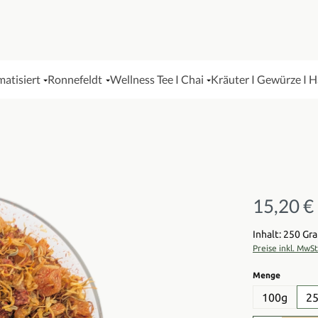
matisiert
Ronnefeldt
Wellness Tee I Chai
Kräuter I Gewürze I 
15,20 €
Regulärer Pre
Inhalt: 250 G
Preise inkl. MwS
auswähl
Menge
100g
2