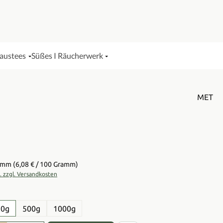
Haustees
Süßes I Räucherwerk
MET
is:
ramm
(6,08 € / 100 Gramm)
t. zzgl. Versandkosten
en
50g
500g
1000g