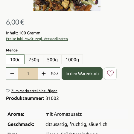
6,00 €
Regulärer Preis:
Inhalt: 100 Gramm
Preise inkl. MwSt. zzgl. Versandkosten
auswählen
Menge
100g
250g
500g
1000g
Produkt Anzahl: Gib den gewünschten Wert ein oder benutze die Sch
In den Warenkorb
Stück
Zum Merkzettel hinzufügen
Produktnummer:
31002
Aroma:
mit Aromazusatz
Geschmack:
citrusartig
, fruchtig
, säuerlich