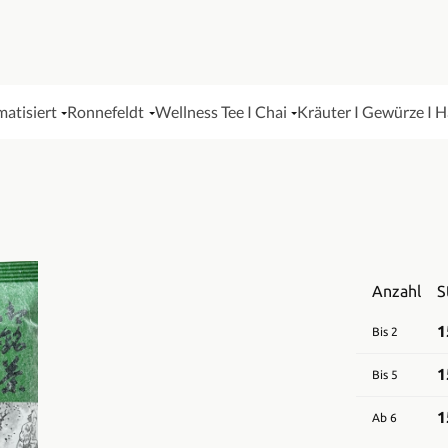
matisiert
Ronnefeldt
Wellness Tee I Chai
Kräuter I Gewürze I 
Anzahl
S
1
Bis
2
1
Bis
5
1
Ab
6