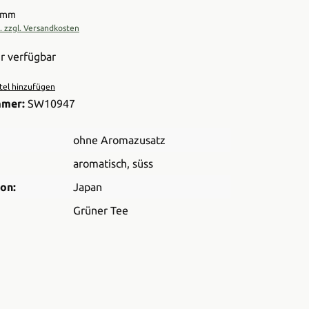
ramm
t. zzgl. Versandkosten
r verfügbar
el hinzufügen
mmer:
SW10947
ohne Aromazusatz
aromatisch
, süss
on:
Japan
Grüner Tee