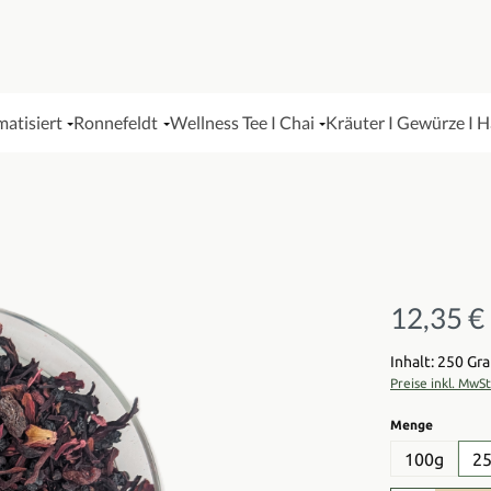
matisiert
Ronnefeldt
Wellness Tee I Chai
Kräuter I Gewürze I 
12,35 €
Regulärer Pre
Inhalt: 250 G
Preise inkl. MwS
auswähl
Menge
100g
2