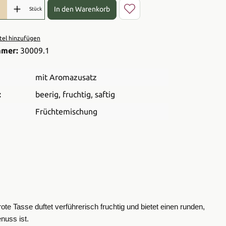
l: Gib den gewünschten Wert ein oder benutze die Schaltflächen 
In den Warenkorb
Stück
el hinzufügen
mmer:
30009.1
mit Aromazusatz
:
beerig
, fruchtig
, saftig
Früchtemischung
ote Tasse duftet verführerisch fruchtig und bietet einen runden,
nuss ist.