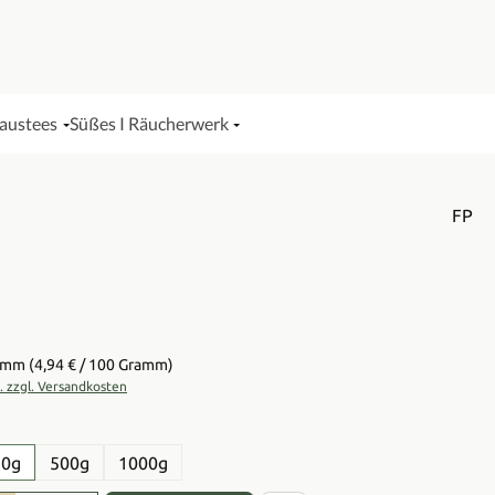
Haustees
Süßes I Räucherwerk
FP
is:
ramm
(4,94 € / 100 Gramm)
t. zzgl. Versandkosten
en
50g
500g
1000g