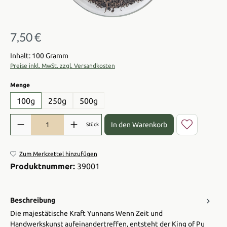
7,50 €
Regulärer Preis:
Inhalt: 100 Gramm
Preise inkl. MwSt. zzgl. Versandkosten
auswählen
Menge
100g
250g
500g
Produkt Anzahl: Gib den gewünschten Wert ein oder benutze die Sch
In den Warenkorb
Stück
Zum Merkzettel hinzufügen
Produktnummer:
39001
Beschreibung
Die majestätische Kraft Yunnans Wenn Zeit und
Handwerkskunst aufeinandertreffen, entsteht der King of Pu