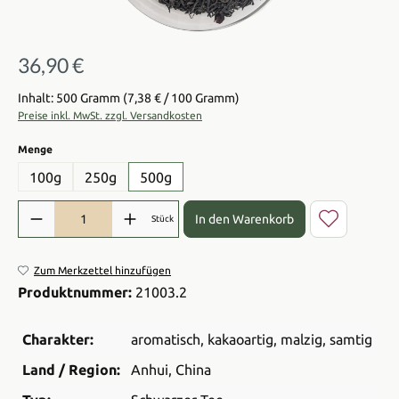
36,90 €
Regulärer Preis:
Inhalt: 500 Gramm
(7,38 € / 100 Gramm)
Preise inkl. MwSt. zzgl. Versandkosten
auswählen
Menge
100g
250g
500g
Produkt Anzahl: Gib den gewünschten Wert ein oder benutze die Sch
In den Warenkorb
Stück
Zum Merkzettel hinzufügen
Produktnummer:
21003.2
Charakter:
aromatisch
, kakaoartig
, malzig
, samtig
Land / Region:
Anhui
, China