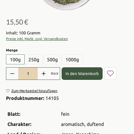
15,50 €
Regulärer Preis:
Inhalt: 100 Gramm
Preise inkl. MwSt. zzgl. Versandkosten
auswählen
Menge
100g
250g
500g
1000g
Produkt Anzahl: Gib den gewünschten Wert ein oder benutze die Sch
In den Warenkorb
Stück
Zum Merkzettel hinzufügen
Produktnummer:
14105
Blatt:
fein
Charakter:
aromatisch
, duftend