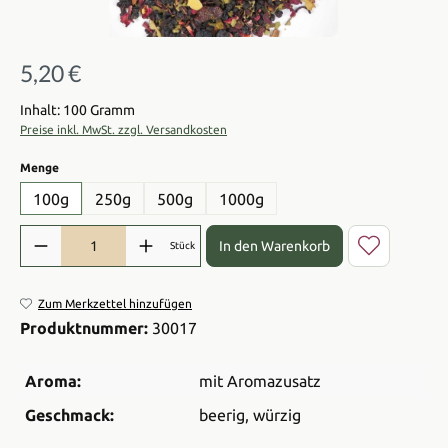
5,20 €
Regulärer Preis:
Inhalt: 100 Gramm
Preise inkl. MwSt. zzgl. Versandkosten
auswählen
Menge
100g
250g
500g
1000g
Produkt Anzahl: Gib den gewünschten Wert ein oder benutze die Sch
In den Warenkorb
Stück
Zum Merkzettel hinzufügen
Produktnummer:
30017
Aroma:
mit Aromazusatz
Geschmack:
beerig
, würzig