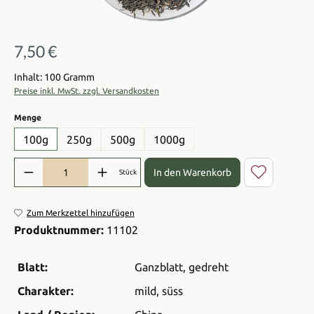
7,50 €
Regulärer Preis:
Inhalt: 100 Gramm
Preise inkl. MwSt. zzgl. Versandkosten
auswählen
Menge
100g
250g
500g
1000g
Produkt Anzahl: Gib den gewünschten Wert ein oder benutze die Sch
In den Warenkorb
Stück
Zum Merkzettel hinzufügen
Produktnummer:
11102
Blatt:
Ganzblatt
, gedreht
Charakter:
mild
, süss