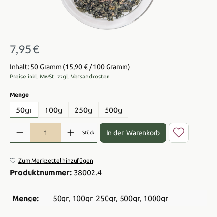
7,95 €
Regulärer Preis:
Inhalt: 50 Gramm
(15,90 € / 100 Gramm)
Preise inkl. MwSt. zzgl. Versandkosten
auswählen
Menge
50gr
100g
250g
500g
Produkt Anzahl: Gib den gewünschten Wert ein oder benutze die Sch
In den Warenkorb
Stück
Zum Merkzettel hinzufügen
Produktnummer:
38002.4
Menge:
50gr
, 100gr
, 250gr
, 500gr
, 1000gr