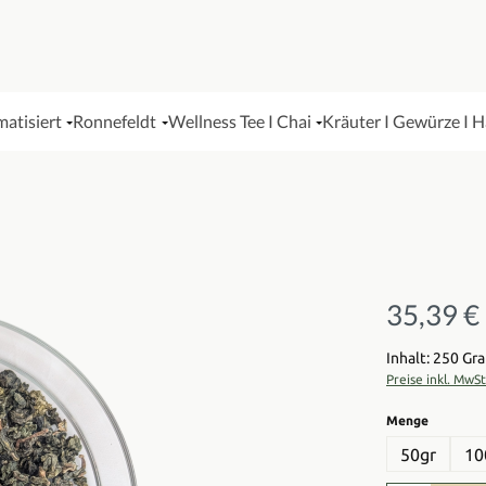
matisiert
Ronnefeldt
Wellness Tee I Chai
Kräuter I Gewürze I 
35,39 €
Regulärer Pre
Inhalt: 250 G
Preise inkl. MwS
auswähl
Menge
50gr
10