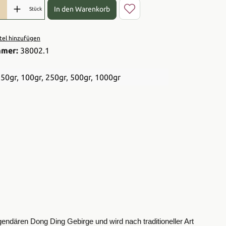
l: Gib den gewünschten Wert ein oder benutze die Schaltflächen 
In den Warenkorb
Stück
el hinzufügen
mmer:
38002.1
50gr
, 100gr
, 250gr
, 500gr
, 1000gr
endären Dong Ding Gebirge und wird nach traditioneller Art