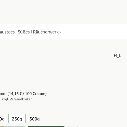
Haustees
Süßes I Räucherwerk
H_L
is:
ramm
(14,16 € / 100 Gramm)
t. zzgl. Versandkosten
en
0g
250g
500g